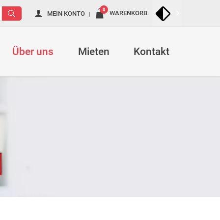
Navigation
0
WARENKORB
MEIN KONTO
überspringen
Navigation
überspring
Über uns
Mieten
Kontakt
nd
Philosophie
Feedback
illhilfen
Milchpumpen
Partner
Zubehör