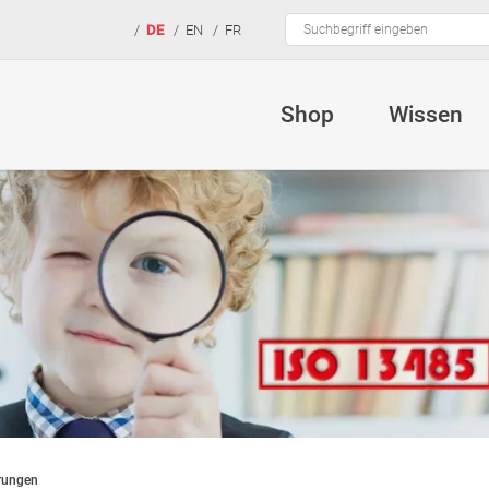
Suchbegriffe
DE
EN
FR
Shop
Wissen
Mutter & Ki
mamivac® St
mamivac® 
Downloads
erungen
Stillhilfen
Motherlove