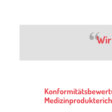
Wir
Konformitätsbewer
Medizinprodukteric