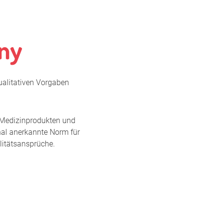
any
ualitativen Vorgaben
 Medizinprodukten und
nal anerkannte Norm für
litätsansprüche.