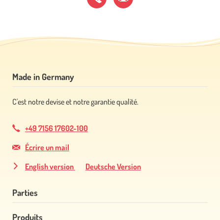
Made in Germany
C'est notre devise et notre garantie qualité.
+49 7156 17602-100
Écrire un mail
English version
Deutsche Version
Parties
Produits
Aller