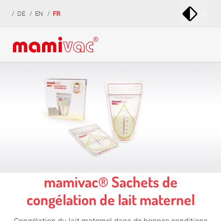
zur
zum
zur
DE
EN
FR
Navigation
Inhalt
Fußzeile
springen
springen
springen
mamivac® Sachets de
congélation de lait maternel