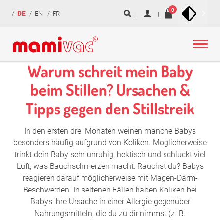
zur
zum
zur
Navigation
0
DE
EN
FR
überspringen
Navigation
Inhalt
Fußzeile
springen
springen
springen
Warum schreit mein Baby
beim Stillen? Ursachen &
Tipps gegen den Stillstreik
In den ersten drei Monaten weinen manche Babys
besonders häufig aufgrund von Koliken. Möglicherweise
trinkt dein Baby sehr unruhig, hektisch und schluckt viel
Luft, was Bauchschmerzen macht. Rauchst du? Babys
reagieren darauf möglicherweise mit Magen-Darm-
Beschwerden. In seltenen Fällen haben Koliken bei
Babys ihre Ursache in einer Allergie gegenüber
Nahrungsmitteln, die du zu dir nimmst (z. B.