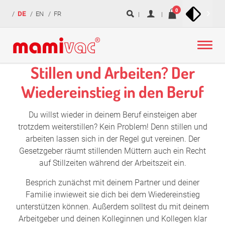
zur
zum
zur
Navigation
0
DE
EN
FR
überspringen
Navigation
Inhalt
Fußzeile
springen
springen
springen
Stillen und Arbeiten? Der
Wiedereinstieg in den Beruf
Du willst wieder in deinem Beruf einsteigen aber
trotzdem weiterstillen? Kein Problem! Denn stillen und
arbeiten lassen sich in der Regel gut vereinen. Der
Gesetzgeber räumt stillenden Müttern auch ein Recht
auf Stillzeiten während der Arbeitszeit ein.
Besprich zunächst mit deinem Partner und deiner
Familie inwieweit sie dich bei dem Wiedereinstieg
unterstützen können. Außerdem solltest du mit deinem
Arbeitgeber und deinen Kolleginnen und Kollegen klar