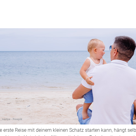
Babysicher
Baby unruhi
Beckenbode
Beißen beim
Blutung aus
Brustdrüse
Brustentzün
Brustkrebsr
Doppelpum
Doula
 erste Reise mit deinem kleinen Schatz starten kann, hängt selb
Elterngeld