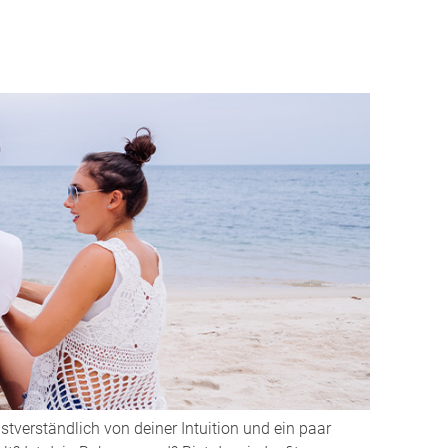
heit
g beim Stillen
ntraining
 Stillen
 der Brust
nschwellung
dung - Mastitis
isiko reduzieren
pen
stverständlich von deiner Intuition und ein paar