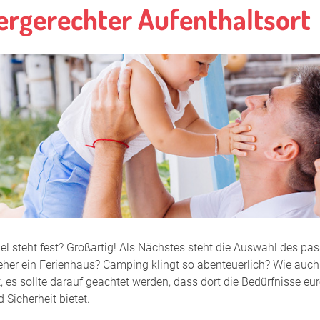
ergerechter Aufenthaltsort
Über das L
Verspätete
Vorteile Sti
Weihnacht
Winterbaby
Wochenbet
Wunde Brus
Zehn Punkt
el steht fest? Großartig! Als Nächstes steht die Auswahl des pas
Zehn Schrit
her ein Ferienhaus? Camping klingt so abenteuerlich? Wie auch
, es sollte darauf geachtet werden, dass dort die Bedürfnisse e
Zusammens
 Sicherheit bietet.
Zu wenig M