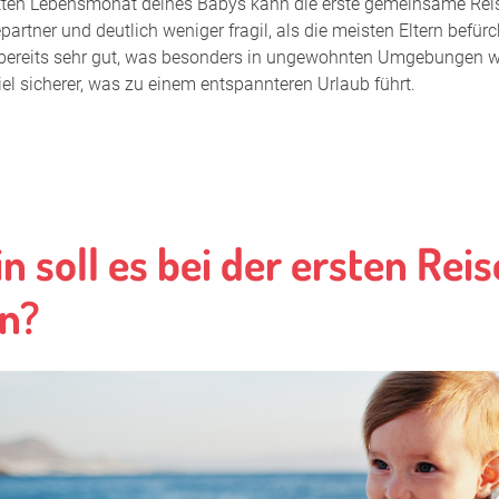
tten Lebensmonat deines Babys kann die erste gemeinsame Reise 
Im Krankhei
partner und deutlich weniger fragil, als die meisten Eltern befü
 bereits sehr gut, was besonders in ungewohnten Umgebungen wich
Kinderwagen
el sicherer, was zu einem entspannteren Urlaub führt.
Kliniktasch
Körperpfleg
Langzeitsti
n soll es bei der ersten Rei
Laugt Still
n?
Milchpumpe
Milchpumpe
Milchstau
Mit Baby i
Mit Baby u