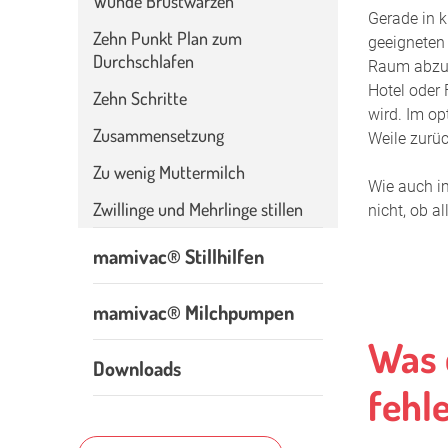
Wunde Brustwarzen
Gerade in k
Zehn Punkt Plan zum
geeigneten 
Durchschlafen
Raum abzudu
Hotel oder 
Zehn Schritte
wird. Im op
Zusammensetzung
Weile zurü
Zu wenig Muttermilch
Wie auch i
Zwillinge und Mehrlinge stillen
nicht, ob al
mamivac® Stillhilfen
mamivac® Milchpumpen
Was 
Downloads
fehl