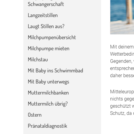
Schwangerschaft
Langzeitstillen
Laugt Stillen aus?
Milchpumpenübersicht
Mit deinem 
Milchpumpe mieten
Wetterbedin
Milchstau
Gegenden, w
entspreche
Mit Baby ins Schwimmbad
daher bess
Mit Baby unterwegs
Mitteleurop
Muttermilchbanken
nichts gege
Muttermilch übrig?
geschützt 
Schutz, da 
Ostern
Pränataldiagnostik