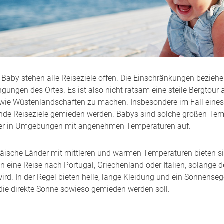
Muttermilc
Muttermilch
Ostern
Pränataldia
Baby stehen alle Reiseziele offen. Die Einschränkungen beziehen
gungen des Ortes. Es ist also nicht ratsam eine steile Bergtour
Probleme be
ie Wüstenlandschaften zu machen. Insbesondere im Fall eines R
nde Reiseziele gemieden werden. Babys sind solche großen Temp
Richtig Ab
er in Umgebungen mit angenehmen Temperaturen auf.
Richtige Gr
äische Länder mit mittleren und warmen Temperaturen bieten sich
Richtig Sch
n eine Reise nach Portugal, Griechenland oder Italien, solange
wird. In der Regel bieten helle, lange Kleidung und ein Sonnen
Richtig Stil
die direkte Sonne sowieso gemieden werden soll.
Schmerzen b
Schwangers