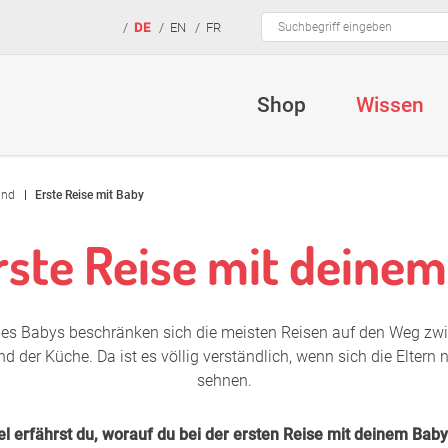
Suchbegriffe
DE
EN
FR
Shop
Wissen
Mutter & Ki
ind
Erste Reise mit Baby
Abkürzunge
rste Reise mit deine
Abnehmen in
Ammenmär
nes Babys beschränken sich die meisten Reisen auf den Weg zw
Babyhaut
d der Küche. Da ist es völlig verständlich, wenn sich die Eltern 
sehnen.
Baby Beiko
Baby schreit
el erfährst du, worauf du bei der ersten Reise mit deinem Baby 
Stillhilfen
Motherlove