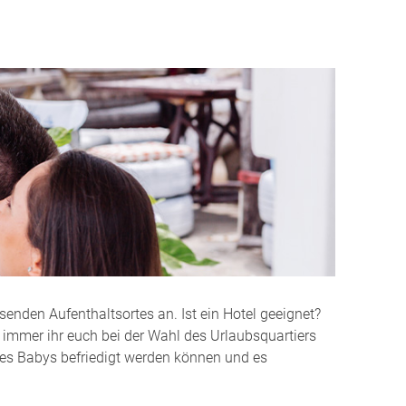
eben mit Baby
 Milcheinschuss
llen
sgeschenke
t
twarzen
 Plan zum Durchschlafen
senden Aufenthaltsortes an. Ist ein Hotel geeignet?
te
 immer ihr euch bei der Wahl des Urlaubsquartiers
ures Babys befriedigt werden können und es
etzung
uttermilch