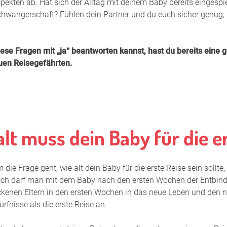
pekten ab. Hat sich der Alltag mit deinem Baby bereits eingespie
Elternzeit:
chwangerschaft? Fühlen dein Partner und du euch sicher genu
Ernährung
ese Fragen mit „ja“ beantworten kannst, hast du bereits eine g
Erkältungsz
en Reisegefährten.
Erstausstat
Erste Reise
Erstes Bab
alt muss dein Baby für die e
Ferber-Met
Fremdelph
die Frage geht, wie alt dein Baby für die erste Reise sein sollte
Geburtsvor
ich darf man mit dem Baby nach den ersten Wochen der Entbindu
ckenen Eltern in den ersten Wochen in das neue Leben und den n
Haltbarkeit
rfnisse als die erste Reise an.
Hebammen