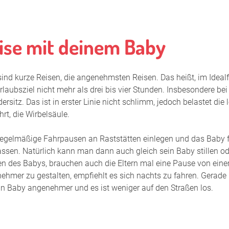
Sommerhitze
Stilldauer
ise mit deinem Baby
Stillen bei
ind kurze Reisen, die angenehmsten Reisen. Das heißt, im Idealfa
Stillen ges
laubsziel nicht mehr als drei bis vier Stunden. Insbesondere bei
Stillen mit
ersitz. Das ist in erster Linie nicht schlimm, jedoch belastet die 
hrt, die Wirbelsäule.
Stillen und
 regelmäßige Fahrpausen an Raststätten einlegen und das Baby fü
Stillen und
assen. Natürlich kann man dann auch gleich sein Baby stillen o
Stillen in 
n des Babys, brauchen auch die Eltern mal eine Pause von eine
ehmer zu gestalten, empfiehlt es sich nachts zu fahren. Gerad
Stillen nac
in Baby angenehmer und es ist weniger auf den Straßen los.
Trinken in 
U-Untersuc