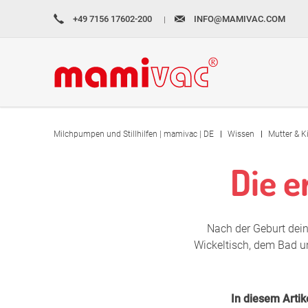
zur
zum
zur
+49 7156 17602-200
INFO@MAMIVAC.COM
Navigation
Inhalt
Fußzeile
springen
springen
springen
Milchpumpen und Stillhilfen | mamivac | DE
Wissen
Mutter & K
Die e
Nach der Geburt dei
Wickeltisch, dem Bad un
In diesem Artik
Milchpumpen