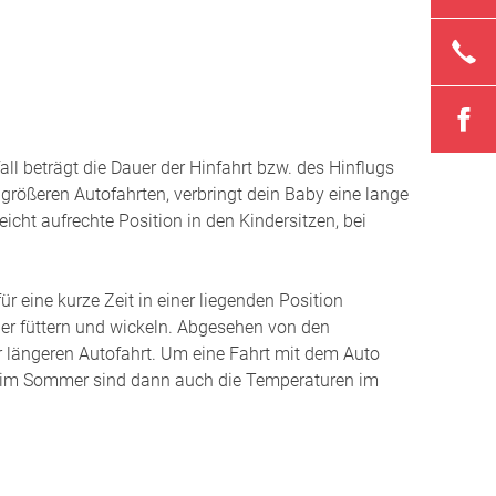
 und Stillen
 Frühgeborenen
ll beträgt die Dauer der Hinfahrt bzw. des Hinflugs
under Start ins Leben
 größeren Autofahrten, verbringt dein Baby eine lange
 Geschwisterkindern
leicht aufrechte Position in den Kindersitzen, bei
 Arbeiten
r eine kurze Zeit in einer liegenden Position
 Klimawandel
der füttern und wickeln. Abgesehen von den
der Schwangerschaft
r längeren Autofahrt. Um eine Fahrt mit dem Auto
e im Sommer sind dann auch die Temperaturen im
h einem Kaiserschnitt
der Schwangerschaft
hungen