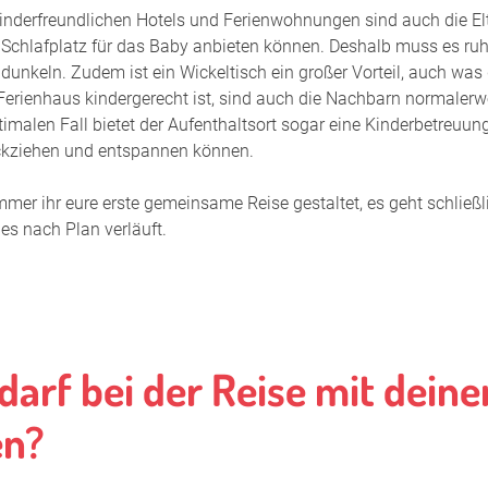
inderfreundlichen Hotels und Ferienwohnungen sind auch die Elter
Zwillinge u
Schlafplatz für das Baby anbieten können. Deshalb muss es ruhi
nkeln. Zudem ist ein Wickeltisch ein großer Vorteil, auch was
mamivac® St
Ferienhaus kindergerecht ist, sind auch die Nachbarn normalerw
timalen Fall bietet der Aufenthaltsort sogar eine Kinderbetreuung
mamivac® 
ckziehen und entspannen können.
Downloads
mmer ihr eure erste gemeinsame Reise gestaltet, es geht schl
les nach Plan verläuft.
darf bei der Reise mit deine
en?