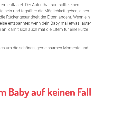
n entlastet. Der Aufenthaltsort sollte einen
nd Mehrlinge stillen
g sein und tagsüber die Möglichkeit geben, einen
 die Rückengesundheit der Eltern angeht. Wenn ein
illhilfen
eise entspannter, wenn dein Baby mal etwas lauter
 an, damit sich auch mal die Eltern für eine kurze
Milchpumpen
ießlich um die schönen, gemeinsamen Momente und
m Baby auf keinen Fall