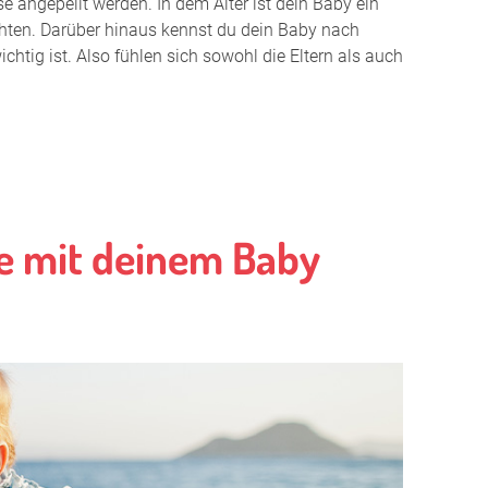
angepeilt werden. In dem Alter ist dein Baby ein
tsfall
rchten. Darüber hinaus kennst du dein Baby nach
tig ist. Also fühlen sich sowohl die Eltern als auch
, Wickeltasche, Kindersitz und Co.
e
e in der Schwangerschaft
llen
se mit deinem Baby
en aus?
nübersicht
 mieten
ns Schwimmbad
nterwegs