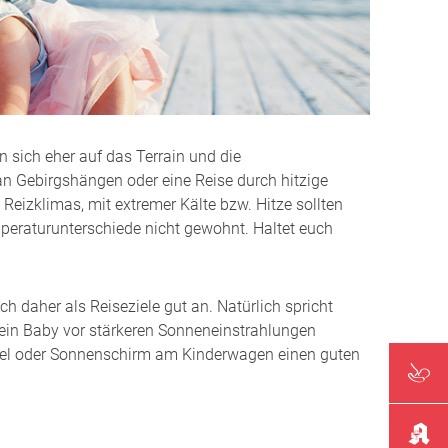
hbanken
 übrig?
gnostik
 sich eher auf das Terrain und die
 an Gebirgshängen oder eine Reise durch hitzige
im Stillen
eizklimas, mit extremer Kälte bzw. Hitze sollten
eraturunterschiede nicht gewohnt. Haltet euch
pumpen
öße finden
 daher als Reiseziele gut an. Natürlich spricht
lafen
 dein Baby vor stärkeren Sonneneinstrahlungen
segel oder Sonnenschirm am Kinderwagen einen guten
len
eim Stillen
chaftübelkeit