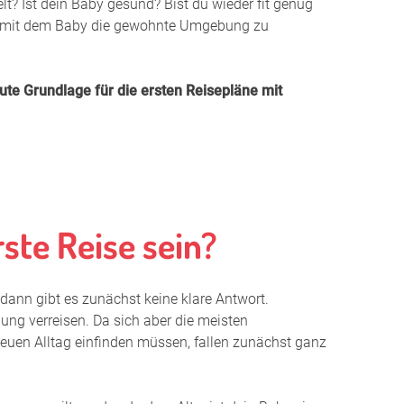
lt? Ist dein Baby gesund? Bist du wieder fit genug
 Papa du darfst auch
g, mit dem Baby die gewohnte Umgebung zu
ute Grundlage für die ersten Reisepläne mit
eit
tung nach der Geburt
 mit Baby
y-Bad
rste Reise sein?
hode zum Einschlafen
ase
, dann gibt es zunächst keine klare Antwort.
bereitung
ng verreisen. Da sich aber die meisten
euen Alltag einfinden müssen, fallen zunächst ganz
suche