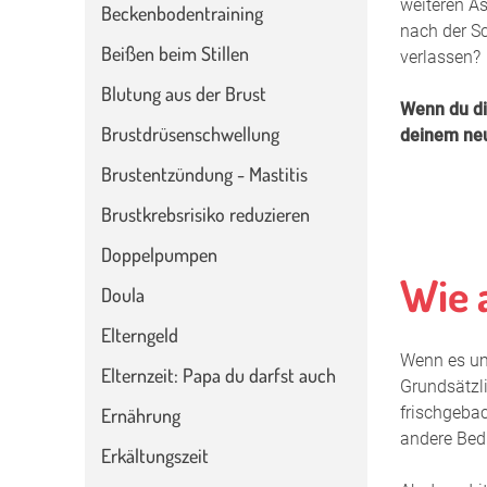
weiteren As
Beckenbodentraining
nach der S
Beißen beim Stillen
verlassen?
Blutung aus der Brust
Wenn du di
Brustdrüsenschwellung
deinem neu
Brustentzündung - Mastitis
Brustkrebsrisiko reduzieren
Doppelpumpen
Wie 
Doula
Elterngeld
Wenn es um 
Elternzeit: Papa du darfst auch
Grundsätzl
frischgeba
Ernährung
andere Bedü
Erkältungszeit