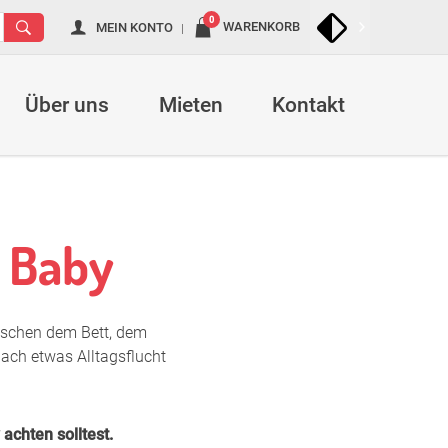
Navigation
0
WARENKORB
MEIN KONTO
überspringen
Navigation
überspring
Über uns
Mieten
Kontakt
nd
Philosophie
Feedback
n im Mutterpass
Zertifizierungen
m Baby
 der Stillzeit
Partner
chen
ischen dem Bett, dem
nach etwas Alltagsflucht
st
 - Stillstreik
achten solltest.
Zubehör