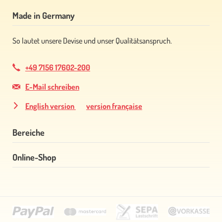
Made in Germany
So lautet unsere Devise und unser Qualitätsanspruch.
+49 7156 17602-200
E-Mail schreiben
English version
version française
Bereiche
Online-Shop
Navigation
überspringen
Navigation
überspringen