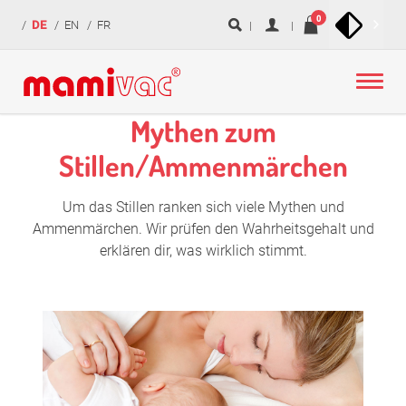
zur
zum
zur
Navigation
0
DE
EN
FR
überspringen
Navigation
Inhalt
Fußzeile
springen
springen
springen
Mythen zum
Stillen/Ammenmärchen
Um das Stillen ranken sich viele Mythen und
Ammenmärchen. Wir prüfen den Wahrheitsgehalt und
erklären dir, was wirklich stimmt.