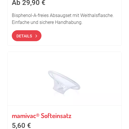
Ab
29,90
€
Bisphenol-A-freies Absaugset mit Weithalsflasche.
Einfache und sichere Handhabung.
DETAILS
mamivac
Softeinsatz
®
5,60
€